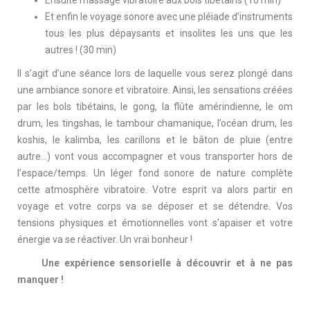
Ensuite massage vibratoire aux bols tibétains (10 min)
Et enfin le voyage sonore avec une pléiade d’instruments
tous les plus dépaysants et insolites les uns que les
autres ! (30 min)
Il s’agit d’une séance lors de laquelle vous serez plongé dans
une ambiance sonore et vibratoire. Ainsi, les sensations créées
par les bols tibétains, le gong, la flûte amérindienne, le om
drum, les tingshas, le tambour chamanique, l’océan drum, les
koshis, le kalimba, les carillons et le bâton de pluie (entre
autre…) vont vous accompagner et vous transporter hors de
l’espace/temps. Un léger fond sonore de nature complète
cette atmosphère vibratoire. Votre esprit va alors partir en
voyage et votre corps va se déposer et se détendre. Vos
tensions physiques et émotionnelles vont s’apaiser et votre
énergie va se réactiver. Un vrai bonheur !
Une expérience sensorielle à découvrir et à ne pas
manquer !