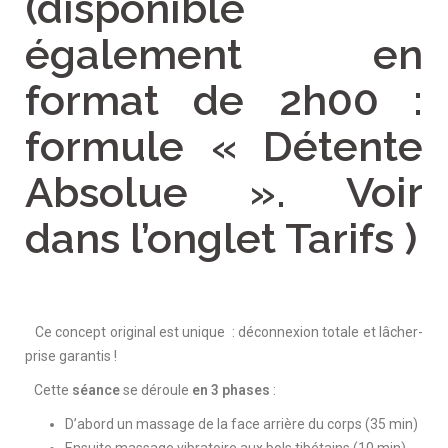
(disponible
également en
format de 2h00 :
formule « Détente
Absolue ». Voir
dans l’onglet Tarifs )
Ce concept original est unique : déconnexion totale et lâcher-
prise garantis !
Cette
séance
se déroule
en 3 phases
:
D’abord un massage de la face arrière du corps (35 min)