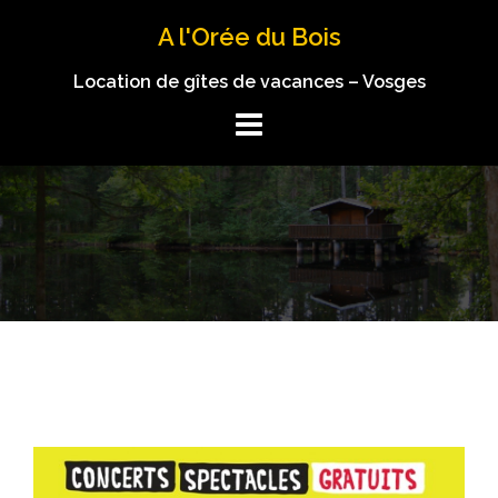
Aller
A l'Orée du Bois
au
contenu
Location de gîtes de vacances – Vosges