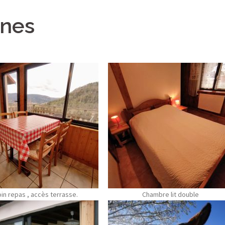
nnes
in repas , accès terrasse.
Chambre lit double