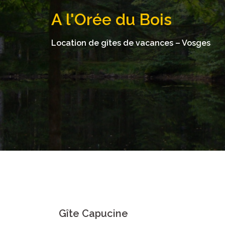
Aller
A l'Orée du Bois
au
contenu
Location de gîtes de vacances – Vosges
Gîte Capucine